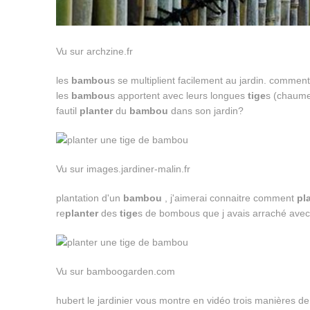
Vu sur archzine.fr
les
bambou
s se multiplient facilement au jardin. comment 
les
bambou
s apportent avec leurs longues
tige
s (chaume
fautil
planter
du
bambou
dans son jardin?
Vu sur images.jardiner-malin.fr
plantation d'un
bambou
, j'aimerai connaitre comment
pl
re
planter
des
tige
s de bombous que j avais arraché ave
Vu sur bamboogarden.com
hubert le jardinier vous montre en vidéo trois manières de