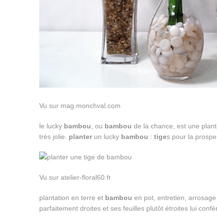
Vu sur mag.monchval.com
le lucky
bambou
, ou
bambou
de la chance, est une plante 
très jolie.
planter
un lucky
bambou
:
tige
s pour la prospe
Vu sur atelier-floral60.fr
plantation en terre et
bambou
en pot, entretien, arrosage e
parfaitement droites et ses feuilles plutôt étroites lui conf