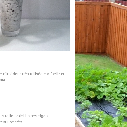
d'intérieur très utilisée car facile et
rité
t taille, voici les ses
tige
s
èrent une très