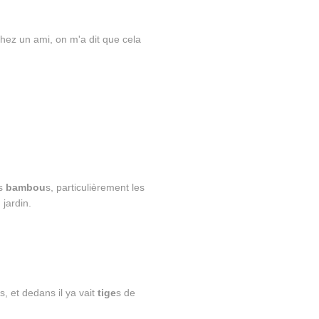
hez un ami, on m'a dit que cela
es
bambou
s, particulièrement les
 jardin.
s, et dedans il ya vait
tige
s de