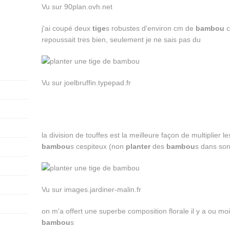
Vu sur 90plan.ovh.net
j'ai coupé deux
tige
s robustes d'environ cm de
bambou
c
repoussait tres bien, seulement je ne sais pas du
Vu sur joelbruffin.typepad.fr
la division de touffes est la meilleure façon de multiplier l
bambou
s cespiteux (non
planter
des
bambou
s dans son
Vu sur images.jardiner-malin.fr
on m'a offert une superbe composition florale il y a ou moi
bambou
s