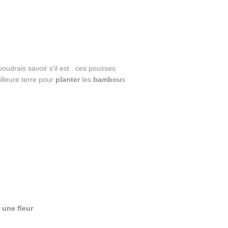
voudrais savoir s'il est . ces pousses
illeure terre pour
planter
les
bambou
s