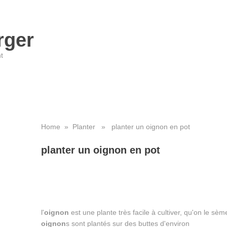
rger
t
Home
»
Planter
» planter un oignon en pot
planter un oignon en pot
l'
oignon
est une plante très facile à cultiver, qu'on le sèm
oignon
s sont plantés sur des buttes d'environ