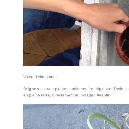
Vu sur i.ytimg.com
l'
oignon
est une plante condimentaire originaire d'asie ce
en pleine terre, directement au potager. #eanf#