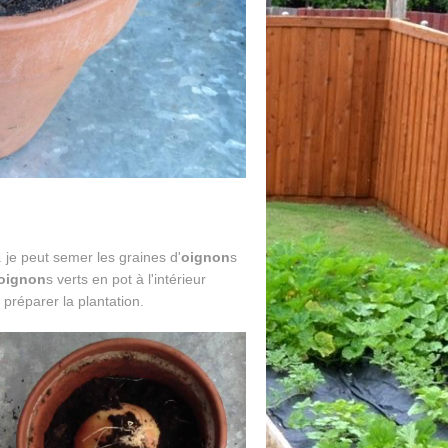
. je peut semer les graines d'
oignon
s
oignon
s verts en pot à l'intérieur
r préparer la plantation.