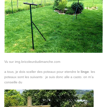
Vu sur img.bricoleurdudimanche.com
a tous, je dois sceller des poteaux pour etendre le
linge
. les
poteaux sont les suivants : je suis donc alle a casto. on m'a
conseille du