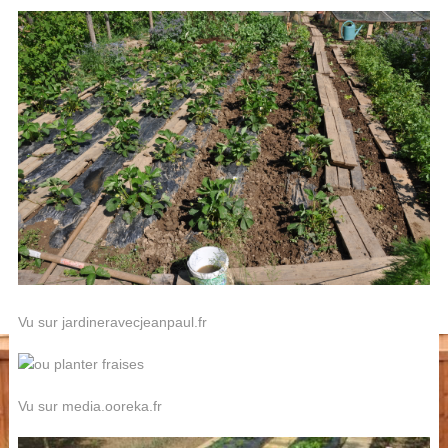
Vu sur jardineravecjeanpaul.fr
Vu sur media.ooreka.fr