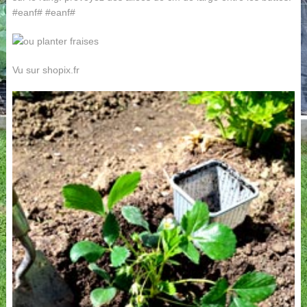
#eanf# #eanf#
Vu sur shopix.fr